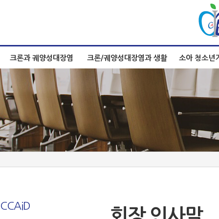
크론과 궤양성대장염
크론/궤양성대장염과 생활
소아 청소년
CCAiD
회장 인사말