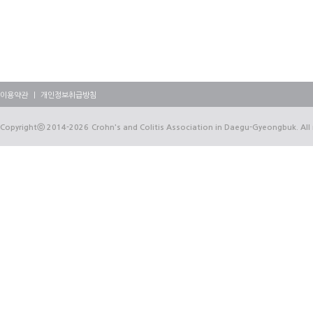
이용약관
｜
개인정보취급방침
Copyrightⓒ
2014-2026
Crohn's and Colitis Association in Daegu-Gyeongbuk. All 