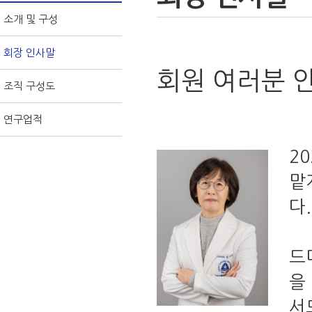
소개 및 구성
회장 인사말
회원 여러분 
조직 구성도
연구업적
2
맡
다
드
을
서