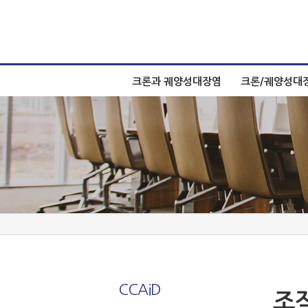
크론과 궤양성대장염
크론/궤양성대
CCAiD
조