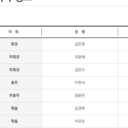
직 위
성 명
회장
김은영
부회장
최광해
부회장
김은수
총무
이현석
부총무
정윤진
학술
김경옥
학술
이유진