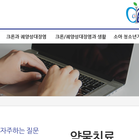
크론과 궤양성대장염
크론/궤양성대장염과 생활
소아 청소년
자주하는 질문
약물치료