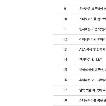
9
유산균은 크론병에 어
10
스테로이드를 끊으면 
11
렘시마는 어떤 약인
12
레미케이드와 휴미라
13
AZA 복용 후 탈모
14
완치약은 없나요?
15
면역억제제(이뮤란, 
16
휴미라는 어느 부위에
17
알약 먹을 때 목에 
18
스테로이드를 복용 중