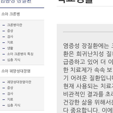
염증성 장질환
소아 크론병
크론병이란
증상
검사
치료
염증성 장질환에는 
생활
환은 희귀난치성 질
소아 크론병의 특징
심층 지식
급증하고 있어 더 
한 치료제가 속속 
소아 궤양성대장염
기 어려운 질환입니
궤양성대장염이란
현재 사용되는 치료
증상
비관적인 결과를 초
검사
치료
건강한 삶을 위해서
심층 지식
다 중요합니다. 이