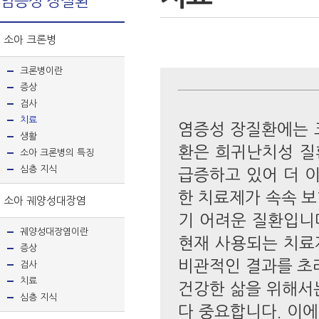
염증성 장질환
소아 크론병
크론병이란
증상
검사
치료
염증성 장질환에는 
생활
환은 희귀난치성 질
소아 크론병의 특징
심층 지식
급증하고 있어 더 
한 치료제가 속속 
소아 궤양성대장염
기 어려운 질환입니
궤양성대장염이란
현재 사용되는 치료
증상
비관적인 결과를 초
검사
치료
건강한 삶을 위해서
심층 지식
다 중요합니다. 이