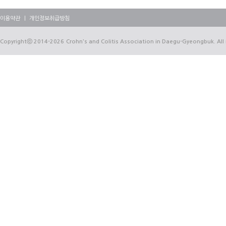
이용약관
｜
개인정보취급방침
Copyrightⓒ
2014-2026
Crohn's and Colitis Association in Daegu-Gyeongbuk. All 