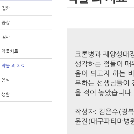
질환
증상
검사
약물치료
크론병과 궤양성대장
생각하는 점들이 매
약물 외 치료
움이 되고자 하는 
음식
무하는 선생님들이 
을 적어 놓았습니다.
생활
작성자: 김은수(경북
윤진(대구파티마병원