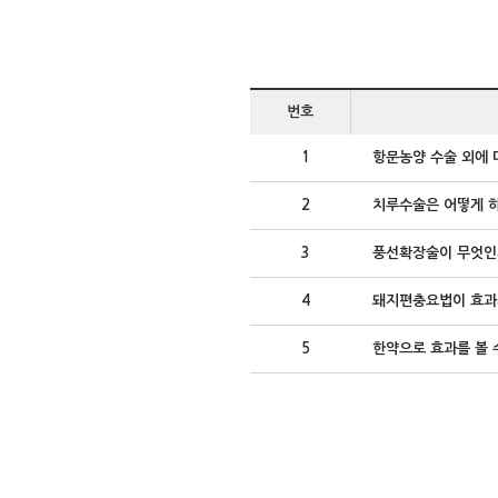
번호
1
항문농양 수술 외에 
2
치루수술은 어떻게 
3
풍선확장술이 무엇인
4
돼지편충요법이 효과
5
한약으로 효과를 볼 