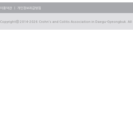
이용약관
｜
개인정보취급방침
Copyrightⓒ
2014-2026
Crohn's and Colitis Association in Daegu-Gyeongbuk. All 