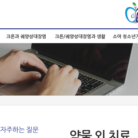
크론과 궤양성대장염
크론/궤양성대장염과 생활
소아 청소년
자주하는 질문
약물 외 치료