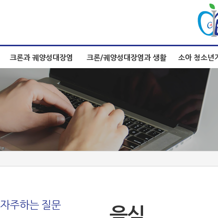
크론과 궤양성대장염
크론/궤양성대장염과 생활
소아 청소년
자주하는 질문
음식